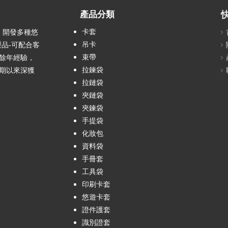
產品分類
卡套
 開發多種悠
吊卡
製品-可配合客
束帶
0餘年經驗，
拉鍊袋
期以來深獲
拉鏈袋
夾鏈袋
夾鍊袋
手提袋
化妝包
資料袋
手冊套
工具袋
印刷卡套
悠遊卡套
證件護套
識別證套