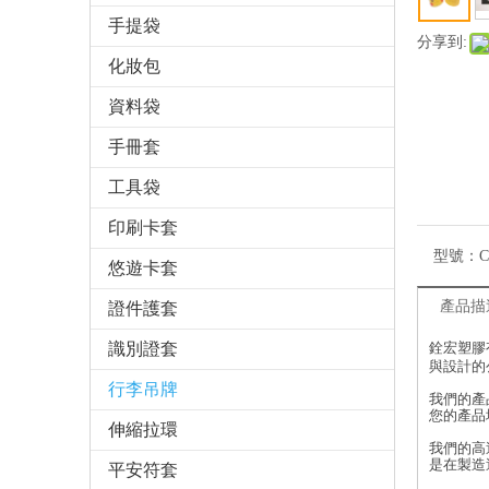
手提袋
分享到:
化妝包
資料袋
手冊套
工具袋
印刷卡套
型號：
C
悠遊卡套
產品描
證件護套
識別證套
銓宏塑膠
與設計的
行李吊牌
我們的產
您的產品
伸縮拉環
我們的高
是在製造
平安符套