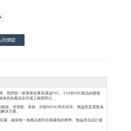
入詢價籃
廠商，我們是一家專業從事高週波PVC、EVA和TPU製品的開發
確保您的產品在市場上脫穎而出。
拉鏈袋、存摺套、筆袋、封面MENU和水高等。無論您是需要為
的解決方案。
術和設備，確保每一個產品都符合最嚴格的標準。無論是在設計還