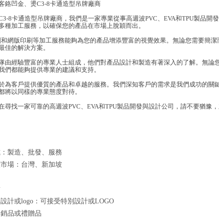
客鉻凹金、燙C3-8卡通造型吊牌廠商
C3-8卡通造型吊牌廠商，我們是一家專業從事高週波PVC、EVA和TPU製品
多種加工服務，以確保您的產品在市場上脫穎而出。
刷和網版印刷等加工服務能夠為您的產品增添豐富的視覺效果。無論您需要簡潔
最佳的解決方案。
隊由經驗豐富的專業人士組成，他們對產品設計和製造有著深入的了解。無論
我們都能夠提供專業的建議和支持。
於為客戶提供優質的產品和卓越的服務。我們深知客戶的需求是我們成功的關
都將以同樣的專業態度對待。
在尋找一家可靠的高週波PVC、EVA和TPU製品開發與設計公司，請不要猶
式：製造、批發、服務
標市場：台灣、新加坡
點
設計或logo：可接受特別設計或LOGO
促銷品或禮贈品