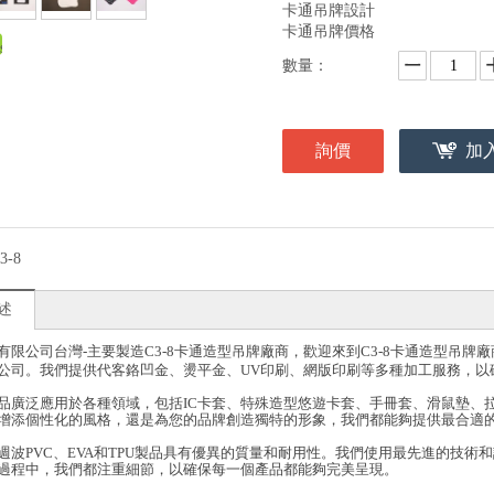
卡通吊牌設計
卡通吊牌價格
數量：
詢價
加
3-8
述
有限公司台灣-主要製造
C3-8卡通造型吊牌廠商，歡迎來到C3-8卡通造型吊牌
公司。我們提供代客鉻凹金、燙平金、UV印刷、網版印刷等多種加工服務，以
品廣泛應用於各種領域，包括IC卡套、特殊造型悠遊卡套、手冊套、滑鼠墊、
增添個性化的風格，還是為您的品牌創造獨特的形象，我們都能夠提供最合適
週波PVC、EVA和TPU製品具有優異的質量和耐用性。我們使用最先進的技
過程中，我們都注重細節，以確保每一個產品都能夠完美呈現。