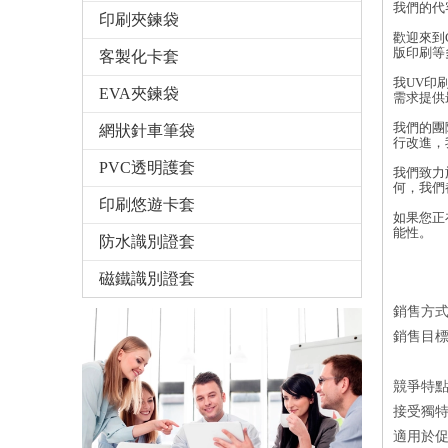
我們的代
印刷夾鍊袋
歡迎來到
版印刷等
客製化卡套
我UV印
EVA夾鍊袋
需求提供
我們的團
網狀針車筆袋
行改進，
PVC透明護套
我們致力
何，我們
印刷悠遊卡套
如果您正
能性。
防水識別證套
磁鐵識別證套
銷售方
銷售目
競爭特
接受獨特
適用於