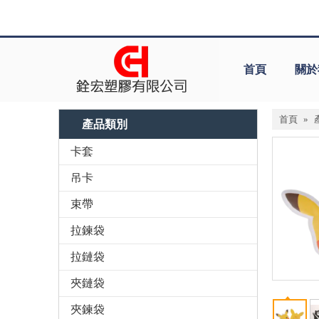
首頁
關於
首頁
»
產品類別
卡套
吊卡
束帶
拉鍊袋
拉鏈袋
夾鏈袋
夾鍊袋