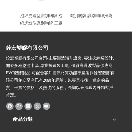
泡綿虎造型識別胸牌 泡
識別胸牌 識別胸牌推薦
PVC
綿虎造型識別胸牌 工廠
銓宏塑膠有限公司
銓宏塑膠有限公司台灣-主要製造識別證套, 專注夾練袋設計,
開發多種悠游卡套,專業拉鍊袋工廠, 優質高週波製品供應商,
PVC塑膠製品-可配合客戶提供材質功能專屬製作銓宏塑膠有
限公司創立至今已有20餘年經驗，以專業技術、穩定的品
質、平實的價格、及熱忱的服務，長期以來深獲內外銷客戶
肯定。
產品分類