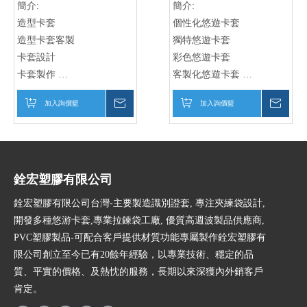
簡介:
簡介:
造型卡套
個性化悠遊卡套
造型卡套客製
獨特悠遊卡套
卡套設計
彩色悠遊卡套
卡套製作
客製化悠遊卡套
個性化卡套
悠遊卡套
加入詢價籃
詢價
加入詢價籃
詢價
手機卡套
個性化悠遊卡套
卡套定制
訂製悠遊卡套
卡套製造商
獨特悠遊卡套
卡套批發
創意悠遊卡套
卡套銷售
防護悠遊卡套
銓宏塑膠有限公司
時尚悠遊卡套
銓宏塑膠有限公司台灣-主要製造識別證套, 專注夾練袋設計,
手工悠遊卡套
開發多種悠游卡套,專業拉鍊袋工廠, 優質高週波製品供應商,
禮物悠遊卡套
PVC塑膠製品-可配合客戶提供材質功能專屬製作銓宏塑膠有
限公司創立至今已有20餘年經驗，以專業技術、穩定的品
質、平實的價格、及熱忱的服務，長期以來深獲內外銷客戶
肯定。