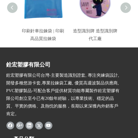
印刷針車拉鍊袋 | 印刷
造型識別牌 造型識別牌
識別證
高品質拉鍊袋
代工廠
銓宏塑膠有限公司
銓宏塑膠有限公司台灣-主要製造識別證套, 專注夾練袋設計,
開發多種悠游卡套,專業拉鍊袋工廠, 優質高週波製品供應商,
PVC塑膠製品-可配合客戶提供材質功能專屬製作銓宏塑膠有
限公司創立至今已有20餘年經驗，以專業技術、穩定的品
質、平實的價格、及熱忱的服務，長期以來深獲內外銷客戶
肯定。