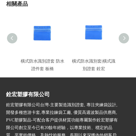
相關產品
橫式防水識別證套 防水
橫式防水識別套|橫式識
印
證件套 板橋
別證套 銓宏
銓宏塑膠有限公司
銓宏塑膠有限公司台灣-主要製造識別證套, 專注夾練袋設計,
開發多種悠游卡套,專業拉鍊袋工廠, 優質高週波製品供應商,
PVC塑膠製品-可配合客戶提供材質功能專屬製作銓宏塑膠有
限公司創立至今已有20餘年經驗，以專業技術、穩定的品
質、平實的價格、及熱忱的服務，長期以來深獲內外銷客戶