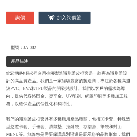
詢價
加入詢價籃
型號：
JA-002
產品描述
銓宏塑膠有限公司台灣-主要製造
識別證皮框套是一款專為識別證設
計的高品質產品。我們是一家經驗豐富的製造商，專注於各種高週
波PVC、EVA和TPU製品的開發與設計。我們以客戶的需求為導
向，提供代客鉻凹金、燙平金、UV印刷、網版印刷等多種加工服
務，以確保產品的個性化和獨特性。
我們的識別證皮框套具有多種應用產品種類，包括IC卡套、特殊造
型悠遊卡套、手冊套、滑鼠墊、拉鏈袋、存摺套、筆袋和封面
MENU等。無論您是需要保護識別證還是展示您的品牌形象，我們