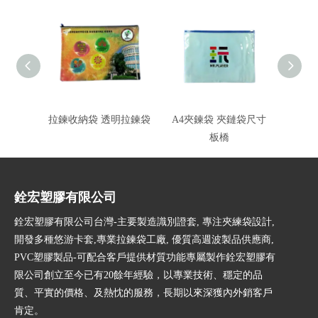
拉鍊收納袋 透明拉鍊袋
A4夾鍊袋 夾鏈袋尺寸
印刷夾
板橋
銓宏塑膠有限公司
銓宏塑膠有限公司台灣-主要製造識別證套, 專注夾練袋設計,
開發多種悠游卡套,專業拉鍊袋工廠, 優質高週波製品供應商,
PVC塑膠製品-可配合客戶提供材質功能專屬製作銓宏塑膠有
限公司創立至今已有20餘年經驗，以專業技術、穩定的品
質、平實的價格、及熱忱的服務，長期以來深獲內外銷客戶
肯定。